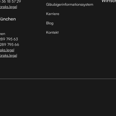
Wirtsc
) 36 18 57 29
Gläubiger­informationssystem
braks.legal
Karriere
München
Blog
Kontakt
hen
289 795 63
 289 795 66
ks.legal
braks.legal