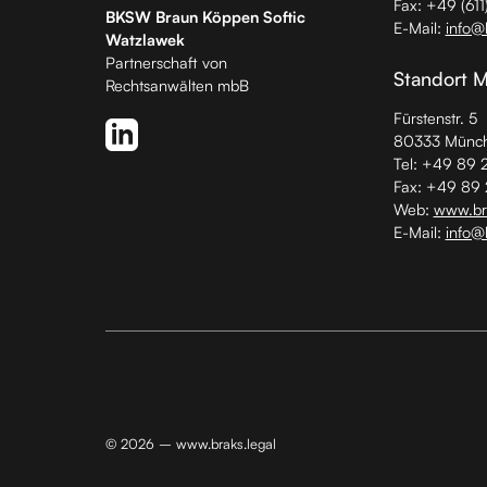
Fax: +49 (611
BKSW Braun Köppen Softic
E-Mail:
info@
Watzlawek
Partnerschaft von
Standort 
Rechtsanwälten mbB
Fürstenstr. 5
80333 Münc
Tel: +49 89 
Fax: +49 89
Web:
www.bra
E-Mail:
info@
© 2026 – www.braks.legal