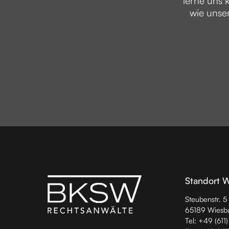
lerne uns 
wie unse
Standort 
Steubenstr. 5
65189 Wiesb
Tel: +49 (611