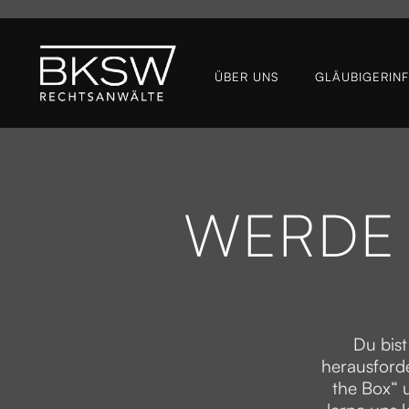
ÜBER UNS
GLÄUBIGER­IN
WERDE 
Du bist
herausford
the Box“ u