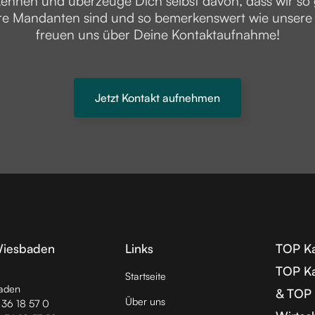
kennen und überzeuge Dich selbst davon, dass wir s
re Mandanten sind und so bemerkenswert wie unsere F
freuen uns über Deine Kontaktaufnahme!
Jetzt Kontakt aufnehmen
Wiesbaden
Links
TOP Ka
TOP Ka
Startseite
aden
& TOP 
Über uns
) 36 18 57 0